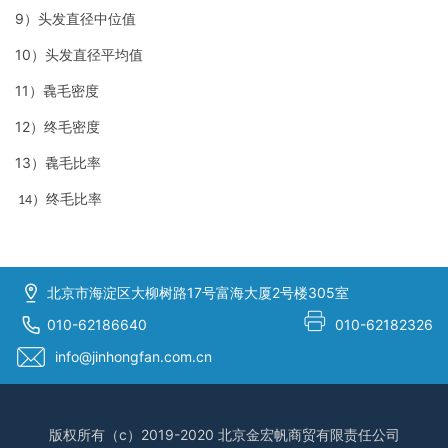
9
）头发直径中位值
10
）头发直径平均值
11
）毳毛密度
12
）终毛密度
13
）毳毛比率
）终毛比率
14
北京市海淀区大柳树路17号富海大厦2号楼305室
010-62186640
010-62182326
info@jinhongfan.com.cn
版权所有（c）2019-2020 北京金宏帆商贸有限责任公司