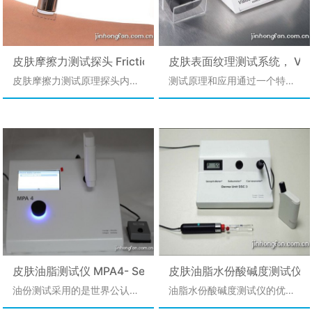
皮肤摩擦力测试探头 Frictiometer FR700
皮肤表面纹理测试系统， VisioSc
皮肤摩擦力测试原理探头内部
测试原理和应用通过一个特殊
有一个微型电动机和一个齿轮
的探头内具有紫外光源的皮肤
传动装置，探头顶端连接一个
图象CCD测试系统在皮肤表面
活动的特福龙材料圆柱体摩擦
进行测试，这样就可以得到皮
头。当摩擦头转动时，由于皮
肤的活性状态图象。将此黑白
肤表面摩擦力的作用,圆柱体的
视频信号输入到测试系统的数
转速将降低。在不同的皮肤表
字化仪中进行处理，再输入到
面测试时，由于皮肤表面摩擦
计算机中，通过专用的活性皮
力的不同,电机转动需要的扭矩
肤表面评价软件SELS进行分析
就不同。皮肤表面越平滑，电
就可以得到评价活性皮肤表面
机转动所需的扭矩就越小。测
状况的四个数值参数。通过特
量结果用一个指数来表示，数
殊的皮肤表面测试膜还可以观
值越大说明皮肤表面摩擦力越
察和测试皮肤油份的产生和皮
大，皮肤越粗糙。
肤角质层细胞的脱落。此仪器
皮肤油脂测试仪 MPA4- Sebumeter SM815
皮肤油脂水份酸碱度测试仪 S
可用于皮肤科医生、化妆品和
油份测试采用的是世界公认的
油脂水份酸碱度测试仪的优点
药品的研发人员进行皮肤病理
SEBUMETER法，它是基于光
1.可准确定量化地测量皮肤的