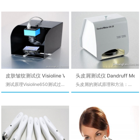
和色斑的观察，评价化妆品和
度计原理，一种0.1mm厚的特
油脂、水份和酸碱度值。方法
药品的功效。SEsc---
殊消光胶带吸收人体皮肤上的
简单、体积小、重量轻、携带
Scaliness表明皮肤角质层的剥
油脂后，就会变成一种半透明
方便。2．仪器配有
落程度SEr----Roughness表明
的胶带，它的透光量就会发生
WINDOWS下的专用软件，可
皮肤的粗糙度SEw----
变化，吸收的油脂越多，透光
与计算机相连，在计算机屏幕
Wrinkles表明皮肤的皱纹程度
量就会越大，这样就可以测量
上显示测试图和测试结果，可
SEsm---Smoothness表明皮
出皮肤油脂的含量。最大的优
将被测人群的数据资料存入计
肤的平滑度同时SELS软件还可
点是测试探头体积小，使用方
算机中进行统计分析
以计算出皮肤粗糙度R1-R5的
便，可测试皮肤的任何部位。
指数量化值来表明皮肤在使用
这是一种油脂腺分泌物的间接
祛皱化妆品前后的变化情况。
测量法，结果可以用来区分不
同的皮肤类型，使准确地了解
皮肤皱纹测试仪 Visioline VL650
头皮屑测试仪 Dandruff Meat
由内部和外部原因而引起的油
测试原理Visioline650测试过
头皮屑的测试原理和方法：按
脂变化成为可能。
程是将一块从皮肤上取下的硅
照相关的试验规范用梳子将头
胶皱纹倒膜放于主机的平台上,
皮屑梳入到一个灰色底衬的器
一束倾斜的平行光照在硅胶皱
皿中，将盛有头皮屑的器皿放
纹倒膜片上,有皱纹的地方就会
到Dandruff测试仪中。用一束
形成皱纹状的阴影。在硅胶皱
均匀的光束照到盛有头皮屑的
纹倒膜片的上方有一个高分辨
器皿上，器皿的正上方有一个
率的摄像头用于图像拍摄,通过
摄像头用于拍摄器皿中头皮屑
专用软件分析这些阴影部分的
的分布图像。通过CK公司的