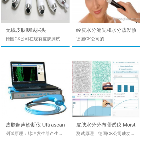
面积,长度和图像灰度值的变化
Dandruff专用分析软件可以分
分析皮肤皱纹的变化,最终用于
析器皿中头皮屑的数量、尺
抗皱化妆品的检测。
寸、面积及不同尺寸头皮屑的
百分比分类。
无线皮肤测试探头
经皮水分流失和水分蒸发热损失测试
德国CK公司在现有皮肤测试探
德国CK公司的
头的基础上开发出了无线皮肤
TewameterTMHex探头不仅可
测试探头，测试探头将测试的
以测试经皮水分流失TEWL
数据通过无线的方式发送给数
值，还可以测试令人兴奋的新
据接收单元，数据接收单元通
参数，皮肤热扩散损失和水分
过USB线与PC机相连。PC机
蒸发热损失HL值、水分蒸发浓
上的软件将接收到的数据进行
度cHO值、皮肤温度和皮肤周
分析、整理储存和打印输出。
边相对湿度值。皮肤的热扩散
和水分蒸发热损失值单位：
w/m。水分蒸发浓度cHO值单
位：单位：g/m。
TewameterTM300探头内部
含有一对相对湿度和温度传感
器，而新的TewameterTMHex
皮肤超声诊断仪 Ultrascan UC22
皮肤水分分布测试仪 Moisture
探头内部则含有30对相对湿度
测试原理：脉冲发生器产生短
测试原理：德国CK公司成功地
和温度传感器，此探头可以提
的电脉冲信号，电脉冲信号通
将一种应用于安保领域的指纹