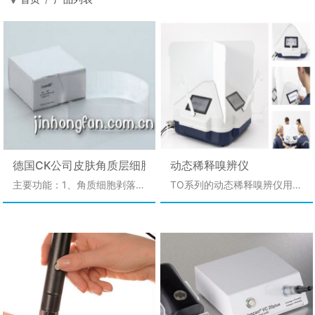
德国CK公司皮肤角质层细胞剥落测试膜 Corneofix F20
动态稀释嗅辨仪
主要功能：1、角质细胞剥落
TO系列的动态稀释嗅辨仪用于
2、皮肤鳞屑度显示皮肤水油
人类感官角度评估产品或原材
混合膜的结构缺陷3、皮肤屏
料的气味性能，通过感官分
障功能的变化
析，测试气体的气味浓度、强
度、愉悦度和可接受度。